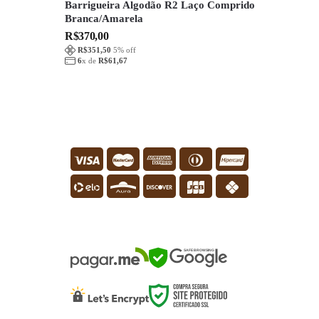
Barrigueira Algodão R2 Laço Comprido
Branca/Amarela
R$
370,00
R$
351,50
5
% off
6
x de
R$
61,67
SEGURANÇA
SAFE BROWSING