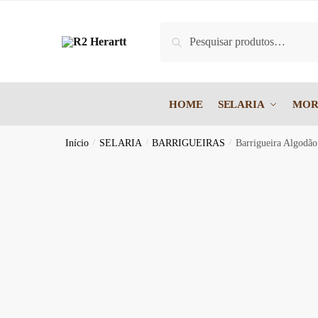
Skip
Skip
to
to
Pesquisar
Pesquisar
navigation
content
por:
HOME
SELARIA
MOR
Início
/
SELARIA
/
BARRIGUEIRAS
/
Barrigueira Algodã