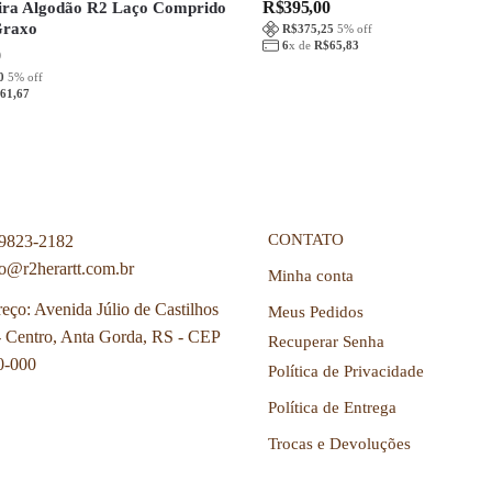
R$
395,00
ira Algodão R2 Laço Comprido
Graxo
R$
375,25
5
% off
6
x de
R$
65,83
0
0
5
% off
61,67
CONTATO
 9823-2182
o@r2herartt.com.br
Minha conta
eço: Avenida Júlio de Castilhos
Meus Pedidos
- Centro, Anta Gorda, RS - CEP
Recuperar Senha
0-000
Política de Privacidade
Política de Entrega
Trocas e Devoluções