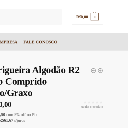
R$
0,00
0
EMPRESA
FALE CONOSCO
rigueira Algodão R2
o Comprido
to/Graxo
★★★★★
0,00
Avalie o produto
,50
com
5
% off no Pix
R$
61,67
s/juros