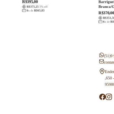
R$
395,00
Barrigue
Branca/
R$
375,25
5
% off
6
x de
R$
65,83
R$
370,0
R$
351,5
6
x de
R$
(51)9
contat
Ender
,650 
9598