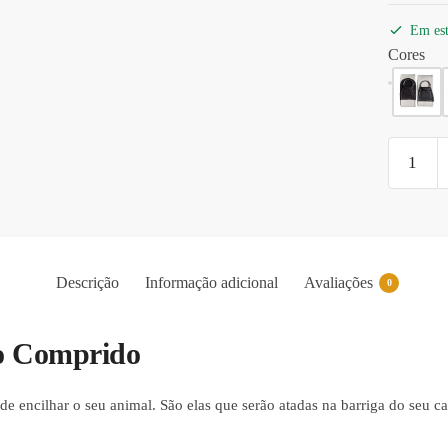
Em es
Cores
Barriguei
Algodão
R2
Laço
Comprid
Preto/Gr
Descrição
Informação adicional
Avaliações
0
quantida
ço Comprido
 encilhar o seu animal. São elas que serão atadas na barriga do seu ca