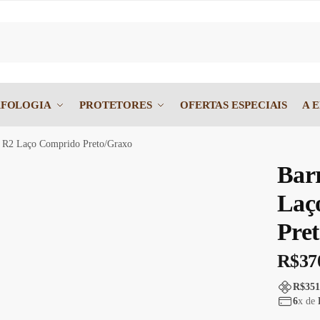
FOLOGIA
PROTETORES
OFERTAS ESPECIAIS
A 
o R2 Laço Comprido Preto/Graxo
Bar
Laç
Pre
R$
37
R$
351
6
x de