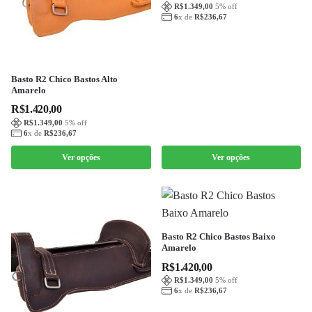
R$
1.349,00
5
% off
t
6
x de
R$
236,67
e
p
r
o
E
Basto R2 Chico Bastos Alto
Amarelo
d
s
R$
1.420,00
u
t
R$
1.349,00
5
% off
t
e
6
x de
R$
236,67
o
p
Ver opções
Ver opções
t
r
e
o
m
d
v
u
á
t
E
Basto R2 Chico Bastos Baixo
Amarelo
r
o
s
R$
1.420,00
i
t
t
R$
1.349,00
5
% off
a
e
e
6
x de
R$
236,67
s
m
p