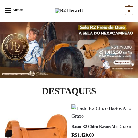
Skip
Skip
to
to
MENU
0
navigation
content
DESTAQUES
E
Basto R2 Chico Bastos Alto Graxo
s
R$
1.420,00