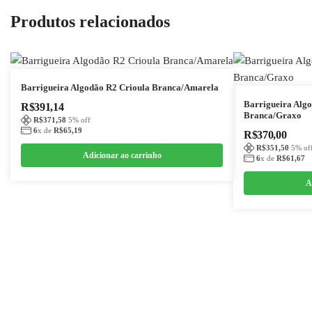
Produtos relacionados
Barrigueira Algodão R2 Crioula Branca/Amarela
Barrigueira Alg
R$
391,14
Branca/Graxo
R$
371,58
5
% off
6
x de
R$
65,19
R$
370,00
R$
351,50
5
% of
Adicionar ao carrinho
6
x de
R$
61,67
A