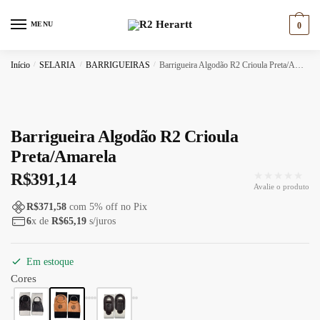
Skip
Skip
to
to
MENU
0
navigation
content
Início
/
SELARIA
/
BARRIGUEIRAS
/
Barrigueira Algodão R2 Crioula Preta/Amarela
Barrigueira Algodão R2 Crioula
Preta/Amarela
★★★★★
R$
391,14
Avalie o produto
R$
371,58
com
5
% off no Pix
6
x de
R$
65,19
s/juros
Em estoque
Cores