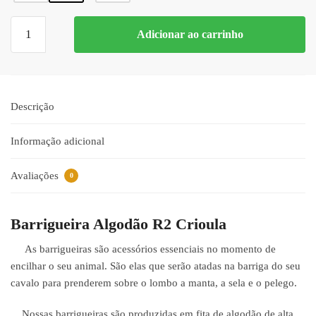
Barrigueira
Adicionar ao carrinho
Algodão
R2
Crioula
Preta/Amarela
Descrição
quantidade
Informação adicional
Avaliações
0
Barrigueira Algodão R2 Crioula
As barrigueiras são acessórios essenciais no momento de
encilhar o seu animal. São elas que serão atadas na barriga do seu
cavalo para prenderem sobre o lombo a manta, a sela e o pelego.
Nossas barrigueiras são produzidas em fita de algodão de alta