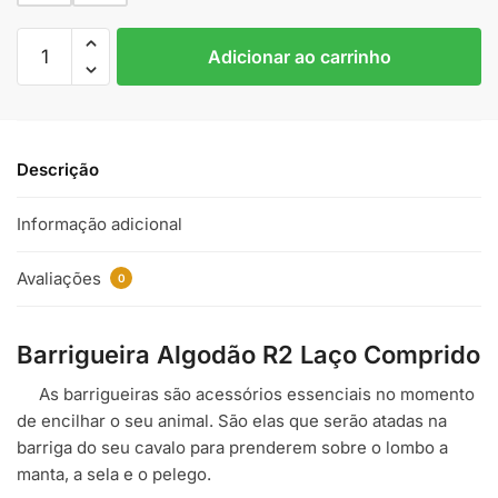
Barrigueira
Adicionar ao carrinho
Algodão
R2
Laço
Comprido
Descrição
Branca/Amarela
quantidade
Informação adicional
Avaliações
0
Barrigueira Algodão R2 Laço Comprido
As barrigueiras são acessórios essenciais no momento
de encilhar o seu animal. São elas que serão atadas na
barriga do seu cavalo para prenderem sobre o lombo a
manta, a sela e o pelego.