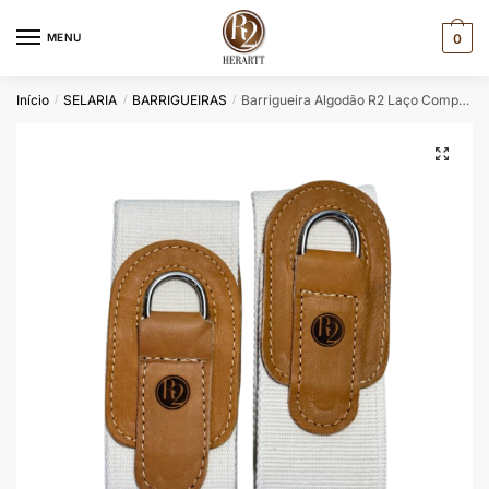
Skip
Skip
to
to
MENU
0
navigation
content
Início
SELARIA
BARRIGUEIRAS
Barrigueira Algodão R2 Laço Comprido Branca/Amarela
/
/
/