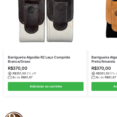
Barrigueira Algodão R2 Laço Comprido
Barrigueira Al
Branca/Graxo
Preto/Amarela
R$
370,00
R$
370,00
R$
351,50
5
% off
R$
351,50
5
% o
6
x de
R$
61,67
6
x de
R$
61,67
Adicionar ao carrinho
Ad