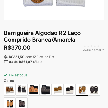
Barrigueira Algodão R2 Laço
Comprido Branca/Amarela
★★★★★
R$
370,00
Avalie o produto
R$
351,50
com
5
% off no Pix
6
x de
R$
61,67
s/juros
Em estoque
Cores