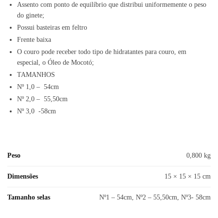
Assento com ponto de equilíbrio que distribui uniformemente o peso
do ginete;
Possui basteiras em feltro
Frente baixa
O couro pode receber todo tipo de hidratantes para couro, em
especial, o Óleo de Mocotó;
TAMANHOS
Nº 1,0 – 54cm
Nº 2,0 – 55,50cm
Nº 3,0 -58cm
Peso
0,800 kg
Dimensões
15 × 15 × 15 cm
Tamanho selas
Nº1 – 54cm, Nº2 – 55,50cm, Nº3- 58cm