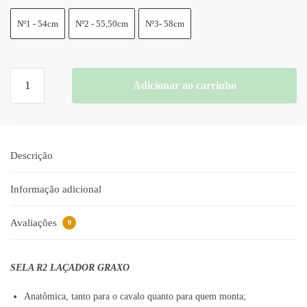
Nº1 - 54cm
Nº2 - 55,50cm
Nº3- 58cm
Sela
Adicionar ao carrinho
R2
Laçador
Graxo
quantidade
Descrição
Informação adicional
Avaliações
0
SELA R2 LAÇADOR GRAXO
Anatômica, tanto para o cavalo quanto para quem monta;