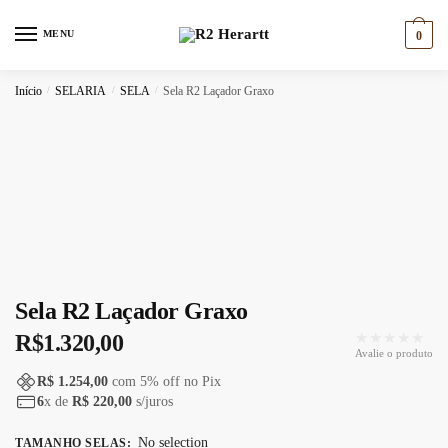
Skip
Skip
to
to
MENU
0
navigation
content
Início
/
SELARIA
/
SELA
/
Sela R2 Laçador Graxo
Sela R2 Laçador Graxo
★★★★★
R$
1.320,00
Avalie o produto
R$ 1.254,00
com
5
% off no Pix
6
x de
R$ 220,00
s/juros
No selection
TAMANHO SELAS
: