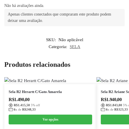
Não há avaliações ainda.
Apenas clientes conectados que compraram este produto podem
deixar uma avaliação.
SKU:
Não aplicável
Categoria:
SELA
Produtos relacionados
Este
Este
Sela R2 Herartt C/Gato Amarela
Sela R2 Ariane S
produto
produto
R$
1.490,00
R$
1.940,00
tem
tem
R$
1.415,50
5
% off
R$
1.843,00
5
% 
6
x de
R$
248,33
6
x de
R$
323,33
várias
várias
variantes.
variantes.
Ver opções
As
As