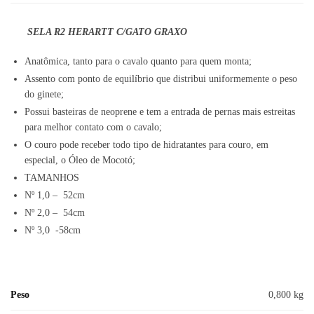
SELA R2 HERARTT C/GATO GRAXO
Anatômica, tanto para o cavalo quanto para quem monta;
Assento com ponto de equilíbrio que distribui uniformemente o peso
do ginete;
Possui basteiras de neoprene e tem a entrada de pernas mais estreitas
para melhor contato com o cavalo;
O couro pode receber todo tipo de hidratantes para couro, em
especial, o Óleo de Mocotó;
TAMANHOS
Nº 1,0 – 52cm
Nº 2,0 – 54cm
Nº 3,0 -58cm
Peso
0,800 kg