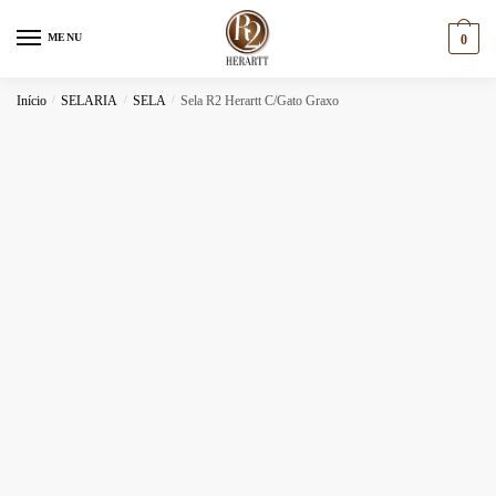
Skip
Skip
to
to
MENU
0
navigation
content
Início
/
SELARIA
/
SELA
/
Sela R2 Herartt C/Gato Graxo