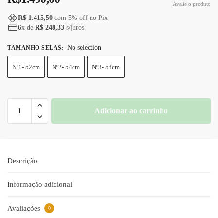
Avalie o produto
R$ 1.415,50
com
5
% off no Pix
6
x de
R$ 248,33
s/juros
No selection
TAMANHO SELAS
:
Nº1- 52cm
Nº2- 54cm
Nº3- 58cm
Sela
Adicionar ao carrinho
R2
Herartt
C/Gato
Graxo
Descrição
quantidade
Informação adicional
Avaliações
0