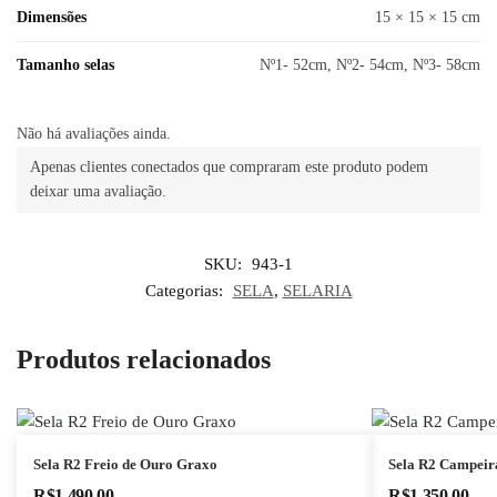
Dimensões
15 × 15 × 15 cm
Tamanho selas
Nº1- 52cm, Nº2- 54cm, Nº3- 58cm
Não há avaliações ainda.
Apenas clientes conectados que compraram este produto podem
deixar uma avaliação.
SKU:
943-1
Categorias:
SELA
,
SELARIA
Produtos relacionados
Este
Este
Sela R2 Freio de Ouro Graxo
Sela R2 Campeir
produto
produto
R$
1.490,00
R$
1.350,00