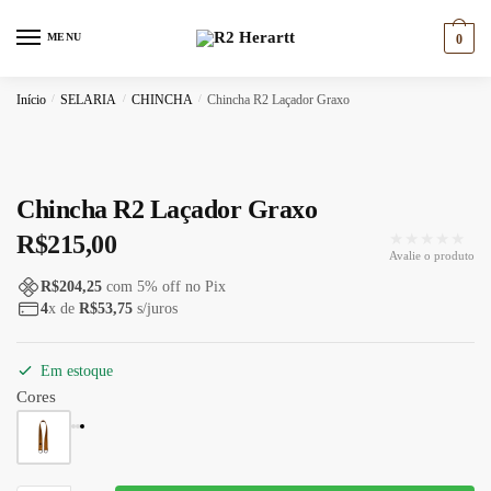
Skip
Skip
to
to
MENU
0
navigation
content
Início
/
SELARIA
/
CHINCHA
/
Chincha R2 Laçador Graxo
Chincha R2 Laçador Graxo
★★★★★
R$
215,00
Avalie o produto
R$
204,25
com
5
% off no Pix
4
x de
R$
53,75
s/juros
Em estoque
Cores