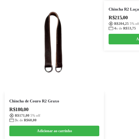
Chincha R2 Laç
R$
215,00
R$
204,25
5
% of
4
x de
R$
53,75
A
Chincha de Couro R2 Graxo
R$
180,00
R$
171,00
5
% off
3
x de
R$
60,00
Adicionar ao carrinho