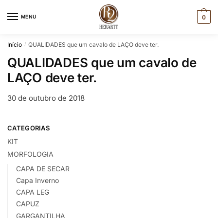
Skip
Skip
to
to
MENU
0
navigation
content
Início
QUALIDADES que um cavalo de LAÇO deve ter.
/
QUALIDADES que um cavalo de
LAÇO deve ter.
30 de outubro de 2018
CATEGORIAS
KIT
MORFOLOGIA
CAPA DE SECAR
Capa Inverno
CAPA LEG
CAPUZ
GARGANTILHA