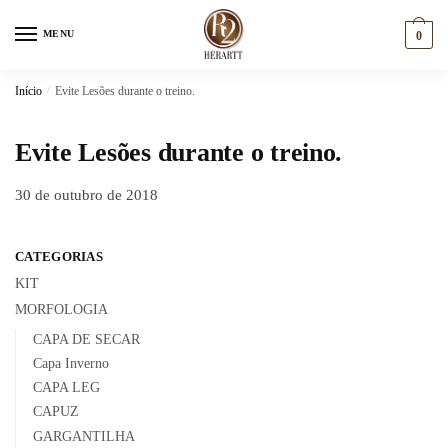
Skip
Skip
to
to
MENU
0
navigation
content
Início
/
Evite Lesões durante o treino.
Evite Lesões durante o treino.
30 de outubro de 2018
CATEGORIAS
KIT
MORFOLOGIA
CAPA DE SECAR
Capa Inverno
CAPA LEG
CAPUZ
GARGANTILHA