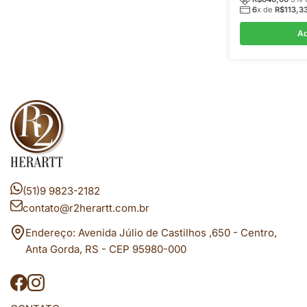
6
x de
R$
113,3
Ad
(51)9 9823-2182
contato@r2herartt.com.br
Endereço: Avenida Júlio de Castilhos ,650 - Centro,
Anta Gorda, RS - CEP 95980-000