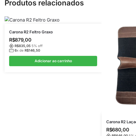
Produtos relacionados
Carona R2 Feltro Graxo
R$
879,00
R$
835,05
5
% off
6
x de
R$
146,50
Adicionar ao carrinho
Carona R2 Laça
R$
680,00
R$
646,00
5
% 