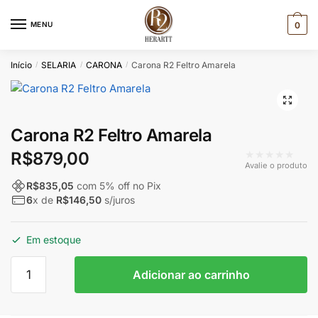
Skip
Skip
to
to
MENU
0
navigation
content
Início
SELARIA
CARONA
Carona R2 Feltro Amarela
/
/
/
Carona R2 Feltro Amarela
★★★★★
R$
879,00
Avalie o produto
R$
835,05
com
5
% off no Pix
6
x de
R$
146,50
s/juros
Em estoque
Carona
Adicionar ao carrinho
R2
Feltro
Amarela