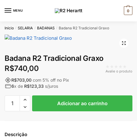
Skip
Skip
to
to
MENU
0
navigation
content
Início
SELARIA
BADANAS
Badana R2 Tradicional Graxo
/
/
/
🔍
Badana R2 Tradicional Graxo
★★★★★
R$
740,00
Avalie o produto
R$
703,00
com
5
% off no Pix
6
x de
R$
123,33
s/juros
Badana
Adicionar ao carrinho
R2
Tradicional
Graxo
quantidade
Descrição