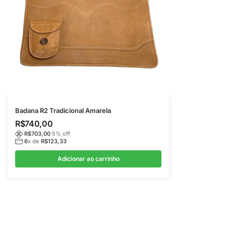
Badana R2 Tradicional Amarela
R$
740,00
R$
703,00
5
% off
6
x de
R$
123,33
Adicionar ao carrinho